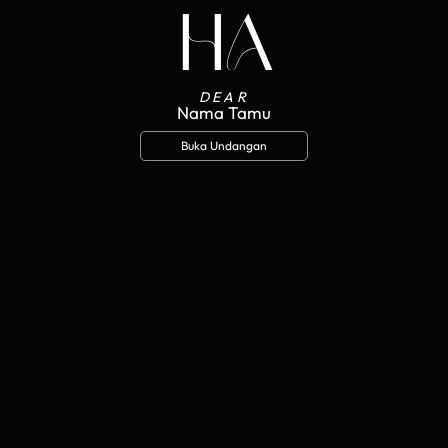
H
A
The Wedding of
HABIB & ADIBA
29. 12. 2025
DEAR
Nama Tamu
Buka Undangan