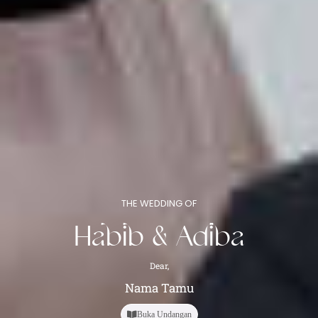
THE WEDDING OF
Habib & Adiba
Dear,
Nama Tamu
Buka Undangan