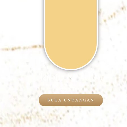
Habib & Adiba
Kepada Bapak/Ibu/Saudara/i
Nama Tamu
BUKA UNDANGAN