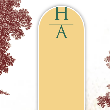
The Wedding of
H
A